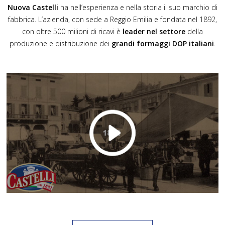
Nuova Castelli
ha nell’esperienza e nella storia il suo marchio di
fabbrica. L’azienda, con sede a Reggio Emilia e fondata nel 1892,
con oltre 500 milioni di ricavi è
leader nel settore
della
produzione e distribuzione dei
grandi formaggi DOP italiani
.