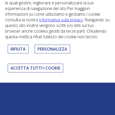
le quali gestire, migliorare e personalizzare la tua
esperienza di navigazione del sito.Per maggiori
informazioni su come utilizziamo e gestiamo i cookie
consulta la nostra
Informativa sulla privacy
. Navigando su
questo sito inoltre vengono scritti e/o letti sul tuo
browser anche cookies gestiti da terze parti. Chiudendo
questa notifica rifiuti l'utilizzo dei cookie non tecnici.
Gruppo Castelli
RIFIUTA
PERSONALIZZA
NUOVA CASTELLI spa - Copyright© 2026 - P.IVA 01357320355
info@castelli1892.com
/
informativa sulla privacy
/
personalizza cookies
/
Dichiarazione di accessibilità
ACCETTA TUTTI I COOKIE
hmd
: cozzella